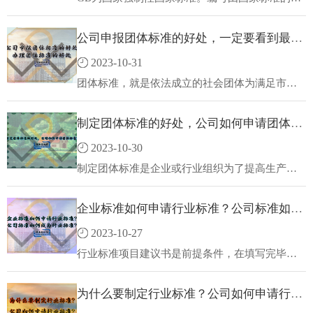
号、国家标准发布的顺序号和国家标准发布的年
号（采用发布年份的后两位数字）构成。GB/T是
公司申报团体标准的好处，一定要看到最后！办理团体标准的好处
指推荐性国家标准（GB/T），"T"是推荐的意思。
推荐性国标是指生产、交换、使用等方面，通过
2023-10-31
经济手段调节而自愿采用的一类标准，又称自愿
标准。
团体标准，就是依法成立的社会团体为满足市场
和创新需要，按照团体确立的标准制定程序，自
主制定发布，并由社会自愿采用的标准。团体标
制定团体标准的好处，公司如何申请团体标准？
准由国务院标准化行政主管部门进行统一管理。
2023-10-30
制定团体标准是企业或行业组织为了提高生产效
率，推进科技创新，进一步规范行业规章制度，
加强市场竞争力而采取的一项重要措施。
企业标准如何申请行业标准？公司标准如何成为行业标准？
2023-10-27
行业标准项目建议书是前提条件，在填写完毕后
通过行业牵头单位中国冶金协会报送工信部审
核，审核通过便可以开始起草初稿。行业标准项
为什么要制定行业标准？公司如何申请行业标准？
目建议书模板见附件。行业标准项目建议书每季
度申报和下达一次，每个季度月头申报，季度末