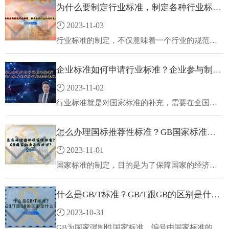
为什么要制定行业标准，制定各种行业标准的意义
市场自主制定的，具有比较强的灵活性，另外国
家也是鼓励企业做标准的。团体标准近几年的发
2023-11-03
展是非常可观的，再加上国家标准化的发展，不
少企业重视到标准的重要性，不少的企业也不了
行业标准的制定，不仅意味着一个行业的规范与
解团体标准如何办理，大多数跟风操作。德为
成熟，更为行业的发展提供了必要的依据。随着
先：如何申请团体标准？团体标准申请的基本条
经济全球化进程的加快，技术标准已成为市场竞
企业标准如何申请行业标准？企业参与制定行业标准的意义
件。
争的重要手段，未能参与标准制定的企业，同样
只能在竞争中处处受制于人。
2023-11-02
行业标准就是对国家标准的补充，需要在全国某
个行业范围内统一的技术要求，它包括推荐性标
准和强制性标准两种，推荐性标准没有强制性，
怎么办理国标推荐性标准？GB国家标准怎么办理？
所以，企业可根据实际情况采用或不采用；行业
标准是扮让标准体系中的一个层次。
2023-11-01
国家标准的制定，目的是为了保障国家的经济发
展和社会稳定，保护人民的健康和安全。国家标
准的申请，需要提供相关的材料和证明。那么，
什么是GB/T标准？GB/T跟GB的区别是什么？
怎么办理国标推荐性标准？国家标准怎么办理？
德为先科技的小编来给大家科普一下！
2023-10-31
GB为国家强制性国家标准。编号由国家标准的代