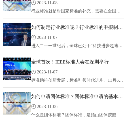
2023-11-08
燕宁教授、生物芯片北京国家工程研究中心郭弘
妍正高级工程师、深圳华大生命科学研究院陈力
行业标准就是对国家标准的补充，需要在全国某
群教授、青岛海尔生物医疗股份有限公司刘占杰
个行业范围内统一的技术要求，它包括推荐性标
总经理、北京生命科学园生物科技研究院张雷总
准和强制性标准两种，推荐性标准没有强制性，
如何制定行业标准呢？行业标准的申报制定流程
经理、唐颐控股有限公司徐绍坤副总裁等领导以
所以，企业可根据实际情况采用或不采用。那
及专委会委员出席本次成立大会。
么，如何办理行业标准？如何参与行业标准制
2023-11-07
定？
进入二十一世纪后，全球已处于“科技进步超速
化，经贸活动全球化，技术信息产权化，游戏规
则国际化"的时代，市场的竞争已经从产品的竞争
全球首次！IEEE标准大会在深圳举行
步入更高级的标准竞争，谁掌握了先进的标准，
谁就掌握了未来的市场。坊间经常流传“一流企业
2023-11-07
做标准，二流企业做品牌，三流企业做产品”，这
是全球经济一体化时代中企业升华的阶段性模
标准助推创新发展，标准引领时代进步。11月6
式。这充分表明有能力制定标准在一个企业的发
日，IEEE标准大会在深圳举行。本次大会在深圳
展中的重要意义。如何制定行业标准呢？行业标
市市场监督管理局和南山区人民政府支持指导
如何申请团体标准？团体标准申请的基本条件
准的申报制定流程。
下，由IEEE标准协会主办，深圳市星创数字经济
研究中心等单位承办，深圳市卓越绩效管理促进
2023-11-06
会（深圳标准认证联盟秘书处）等多家单位协
办。
什么是团体标准？团体标准，是指由团体按照自
己（团体）确立的制定程序，自主制定、发布、
采纳，并由社会自愿采用的标准。团体标准是由