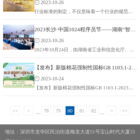
2023-10-26
月下达审核通过公告。企业标准如何申请行业标
准？公司标准如何成为行业标准？国家标准,行业
行业标准的制定，不仅意味着一个行业的规范与
标准,团体标准,参编,编制,起草,标准立项,研制及参
成熟，更为行业的发展提供了必要的依据。随着
与制修订,德为先科技,标准验证及检测,研制,参与
经济全球化进程的加快，技术标准已成为市场竞
2023长沙·中国1024程序员节——湖南“智赋万企”软件产业高质量发展论坛在长沙成功举办
制修订。
争的重要手段，未能参与标准制定的企业，同样
只能在竞争中处处受制于人。
2023-10-26
2023年10月24日，由湖南省工业和信息化厅、湖
南湘江新区管理委员会指导，长沙市工业和信息
化局、长沙信息产业园管委会、CSDN主办，湖南
【发布】新版棉花强制性国标GB 1103.1-2023发布
省软件行业协会、国家超级计算长沙中心承办的
2023长沙·中国1024程序员节——湖南“智赋万
2023-10-24
企”软件产业高质量发展论坛在长沙举办。省工信
厅党组成员、总经济师熊琛出席活动并讲话。省
【发布】新版棉花强制性国标GB 1103.1-2023发
工信厅信息化和软件服务业处、机关党委，省工
布！近日，市场监管总局（国家标准委）发布了
业和信息化行业事务中心、长沙市工信局、株洲
《棉花 第1部分：锯齿加工细绒棉》（GB 1103.1-
市工信局、湘潭市工信局，全省软件行业企业代
2023）强制性国家标准，该标准委托全国纤维标
<<
<
78
79
80
81
82
>
>>
表、知名专家、程序员代表等180余人参加活动。
准化技术委员会起草，将于2024年9月1日实施。
···
···
地址：深圳市龙华区民治街道梅龙大道51号宝山时代大厦33