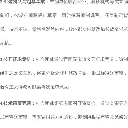
2.组建团队与起草草案：
主编单位联合企业、科研机构等成立
制组，按规范编写标准草案，同时撰写编制说明，涵盖制定背
景、技术依据、专利情况等内容，经内部研讨修改后形成征求意
见稿。
3.公开征求意见：
社会团体通过官网等渠道公开征求意见，编
组汇总反馈意见，逐条分析处理并修改草案，形成标准送审稿，
若有重大修改可能需再次征求意见。
4.技术审查完善：
社会团体组织专家召开审查会，通过会审等
式审查送审稿。需专家同意方可通过，编制组根据审查意见修改