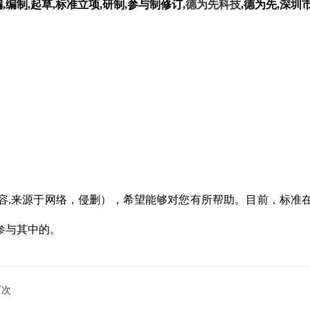
,编制,起草,标准立项,研制,参与制修订,
德为先科技
,德为先,深圳
容,来源于网络，侵删），希望能够对您有所帮助。目前，标准
参与其中的。
万次